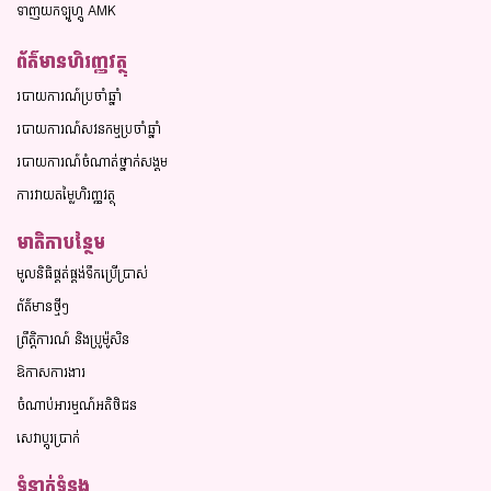
ទាញយកឡូហ្គូ AMK
ព័ត៌មានហិរញ្ញវត្ថុ
របាយការណ៍ប្រចាំឆ្នាំ
របាយការណ៍សវនកម្មប្រចាំឆ្នាំ
របាយការណ៍​ចំណាត់​ថ្នាក់​សង្គម
ការវាយតម្លៃហិរញ្ញវត្ថុ
មាតិកាបន្ថែម
មូលនិធិផ្គត់ផ្គង់ទឹកប្រើប្រាស់
ព័ត៌មានថ្មីៗ
ព្រឹត្តិការណ៍ និងប្រូម៉ូសិន
ឱកាសការងារ
ចំណាប់អារម្មណ៍អតិថិជន
សេវាប្តូរប្រាក់
ទំនាក់​ទំនង