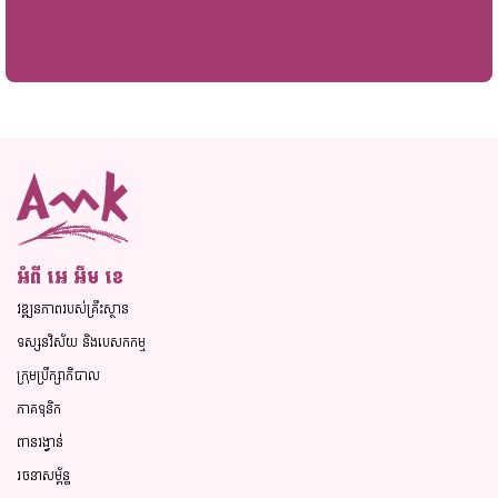
អំពី អេ​ អឹម ខេ
វឌ្ឍនភាពរបស់គ្រឹះស្ថាន
ទស្សនវិស័យ និងបេសកកម្ម
ក្រុមប្រឹក្សាភិបាល​
ភាគទុនិក
ពានរង្វាន់
រចនាសម្ព័ន្ធ