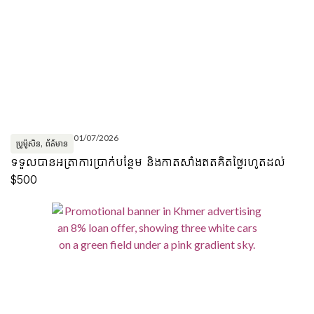
01/07/2026
ប្រូម៉ូសិន
,
ព័ត៌មាន
ទទួលបានអត្រាការប្រាក់បន្ថែម និងកាតសាំងឥតគិតថ្លៃរហូតដល់
$500