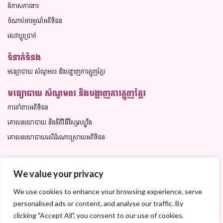
ឱកាសការងារ
ចំណាប់អារម្មណ៍អតិថិជន
សេវាប្តូរប្រាក់
ទំនាក់​ទំនង
មធ្យោបាយ សំណូមពរ និងបង្ហាញការត្អូញត្អែរ
មធ្យោបាយ សំណូមពរ និងបង្ហាញការត្អូញត្អែរ
ការគាំពារអតិថិជន
គោលនយោបាយ និងនីតិវិធីវីស្សលប្លូវឹង
គោលនយោបាយលើដំណោះស្រាយអតិថិជន
We value your privacy
នាយកដ្ឋានទំនាក់ទំនងសេវាកម្មអតិថិជន ៖
1800 200 200
/
023 220 202
We use cookies to enhance your browsing experience, serve
personalised ads or content, and analyse our traffic. By
clicking "Accept All", you consent to our use of cookies.