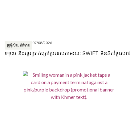
07/08/2026
ប្រូម៉ូសិន
,
ព័ត៌មាន
ទទួល និងផ្ទេរប្រាក់ក្រៅប្រទេសតាមរយៈ SWIFT មិនគិតថ្លៃសេវា!