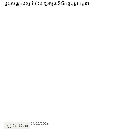
មួយបណ្ណសន្យារ៉ាប់រង ជូនមូលនិធិគន្ធបុប្ផាកម្ពុជា
04/02/2026
ប្រូម៉ូសិន
,
ព័ត៌មាន