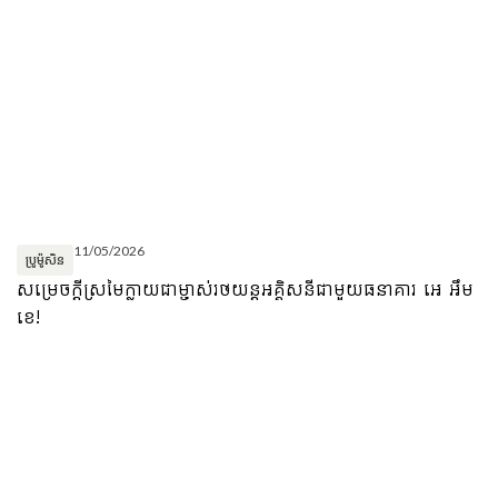
11/05/2026
ប្រូម៉ូសិន
សម្រេចក្ដីស្រមៃក្លាយជាម្ចាស់រថយន្តអគ្គិសនីជាមួយធនាគារ អេ អឹម
ខេ!