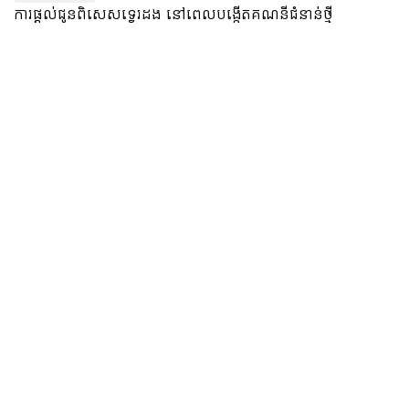
ការផ្ដល់ជូនពិសេសទ្វេរដង នៅពេលបង្កើតគណនីជំនាន់ថ្មី