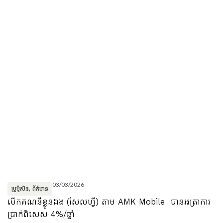
03/03/2026
ប្រូម៉ូសិន
,
ព័ត៌មាន
បើកគណនីខ្លួនឯង (សែលហ្វី) តាម AMK Mobile បានអត្រាការ
ប្រាក់ពិសេស 4%/ឆ្នាំ