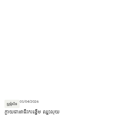
01/04/2026
ប្រូម៉ូសិន
ក្លាយជាអាជីវករឆ្នើម ឈ្នះលុយ