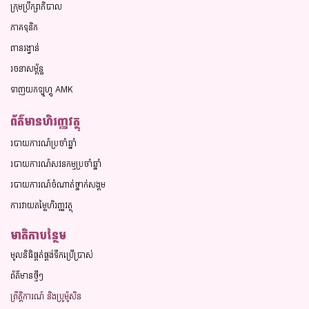
ក្រុមប្រឹក្សាភិបាល​
ភាគទុនិក
ពានរង្វាន់
រចនាសម្ព័ន្ធ
ទាញយកឡូហ្គូ AMK
ព័ត៌មានហិរញ្ញវត្ថុ
របាយការណ៍ប្រចាំឆ្នាំ
របាយការណ៍សវនកម្មប្រចាំឆ្នាំ
របាយការណ៍​ចំណាត់​ថ្នាក់​សង្គម
ការវាយតម្លៃហិរញ្ញវត្ថុ
មាតិកាបន្ថែម
មូលនិធិផ្គត់ផ្គង់ទឹកប្រើប្រាស់
ព័ត៌មានថ្មីៗ
ព្រឹត្តិការណ៍ និងប្រូម៉ូសិន