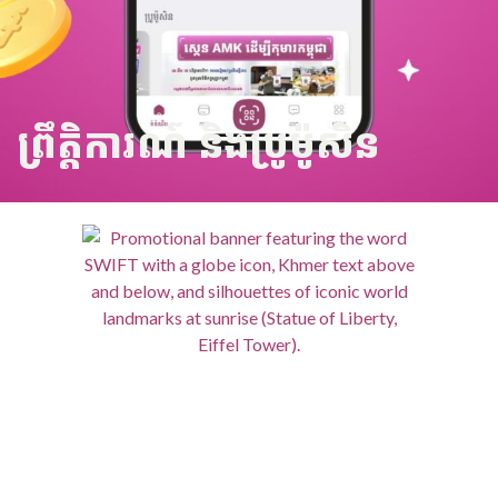
ព្រឹត្តិការណ៍ និងប្រូម៉ូសិន