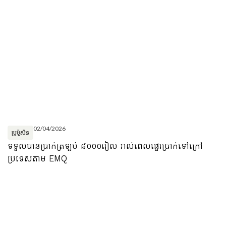
02/04/2026
ប្រូម៉ូសិន
ទទួលបានប្រាក់ត្រឡប់ ៨០០០រៀល រាល់ពេលផ្ទេរប្រាក់ទៅក្រៅ
ប្រទេសតាម EMQ