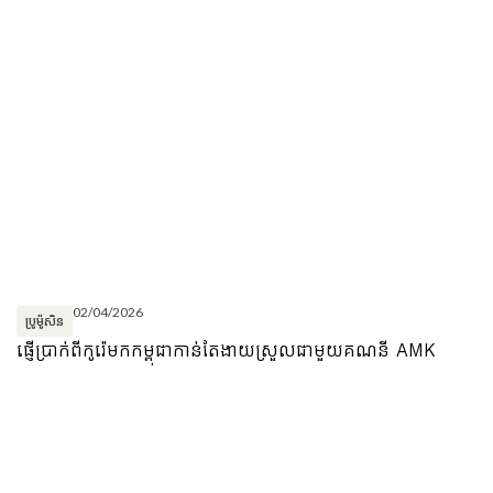
02/04/2026
ប្រូម៉ូសិន
ផ្ញើប្រាក់ពីកូរ៉េមកកម្ពុជាកាន់តែងាយស្រួលជាមួយគណនី AMK