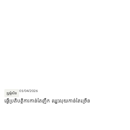
01/04/2026
ប្រូម៉ូសិន
ធ្វើប្រតិបត្តិការកាន់តែញឹក ឈ្នះលុយកាន់តែច្រើន