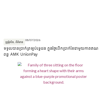
08/07/2026
ប្រូម៉ូសិន
,
ព័ត៌មាន
ទទួលបានប្រាក់ត្រឡប់ទ្វេដង ក្នុងថ្ងៃបើកប្រាក់ខែជាមួយកាតឥណ
ពន្ធ AMK UnionPay