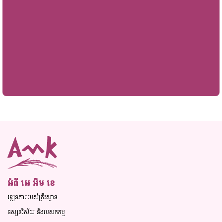
អំពី អេ​ អឹម ខេ
វឌ្ឍនភាពរបស់គ្រឹះស្ថាន
ទស្សនវិស័យ និងបេសកកម្ម