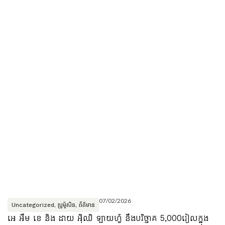
07/02/2026
Uncategorized
,
ប្រូម៉ូសិន
,
ព័ត៌មាន
អេ អឹម ខេ និង ដាយ អ៊ិឈិ ឡាយហ្វ៍ នឹងបរិច្ចាគ 5,000រៀលក្នុង