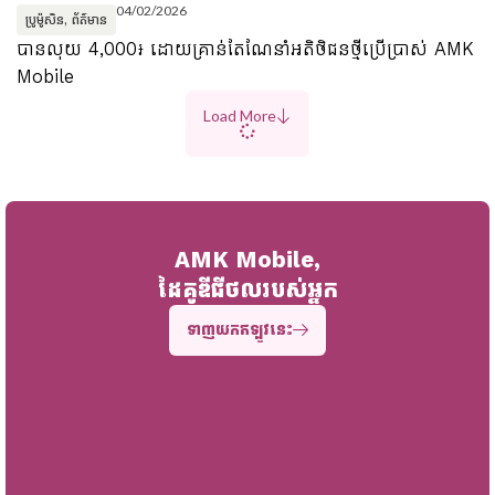
04/02/2026
ប្រូម៉ូសិន
,
ព័ត៌មាន
បាន​លុយ 4,000៛ ដោយគ្រាន់តែណែនាំអតិថិជនថ្មីប្រើប្រាស់ AMK
Mobile
Load More
AMK Mobile,
ដៃគូឌីជីថលរបស់អ្នក
ទាញយកឥឡូវនេះ